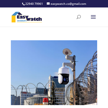
22940 79961
easywatch.co@gmail.com