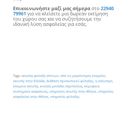
Επικοινωνήστε μαζί μας σήμερα
στο
22940
79961
για να κλείσετε μια δωρεάν εκτίμηση
του χώρου σας και να συζητήσουμε την
ιδανική λύση ασφαλείας για εσάς.
Tags:
security φυλαξη σπιτιων
,
από τις μεγαλύτερες εταιρείες
security στην Ελλάδα
,
διάθεση προσωπικού φύλαξης
,
η καλυτερη
εταιρεια security
,
κινητές μονάδες περιπολίας
,
κορυφαια
συστηματα ασφαλειας
,
υπηρεσίες security στην Αθήνα
,
υπηρεσίες
ασφαλείας στην Αθήνα
,
υπηρεσίες φύλαξης